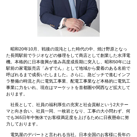
昭和20年10月、戦後の混沌とした時代の中、焼け野原となっ
た長岡駅前でラジオなどの修理をして商店として創業した水澤電
機。本格的に日本復興が進み高度成長期に突入し、昭和50年には
駅前の家電販売店「みずでん」として地域から愛着のある名前で
呼ばれるまで成長いたしました。さらに、急ピッチで進むインフ
ラ整備の時流と共に電気工事業、配電工事業など本格的に電気工
事業に力をいれ、現在はマーケットを首都圏や関西など拡大して
おります。
社長として、社員の福利厚生の充実と社会貢献という2大テー
マと向き合い、社員一同、一枚岩となり、工事の大小問わず、何
でも365日年中無休でお客様満足度を上げるために日夜懸命に努
力しております。
電気屋のデパートと言われる当社。日本全国のお客様に長年の